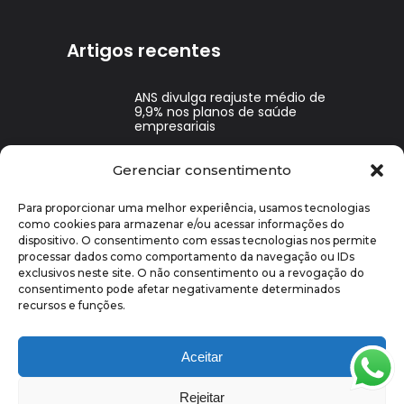
Artigos recentes
ANS divulga reajuste médio de
9,9% nos planos de saúde
empresariais
Gerenciar consentimento
Benefícios corporativos ajudam
a reduzir o absenteísmo e os
desligamentos?
Para proporcionar uma melhor experiência, usamos tecnologias
como cookies para armazenar e/ou acessar informações do
dispositivo. O consentimento com essas tecnologias nos permite
Benefícios Corporativos para
processar dados como comportamento da navegação ou IDs
Pequenas Empresas: Quais
Oferecer e Por Quê
exclusivos neste site. O não consentimento ou a revogação do
consentimento pode afetar negativamente determinados
recursos e funções.
Aceitar
Rejeitar