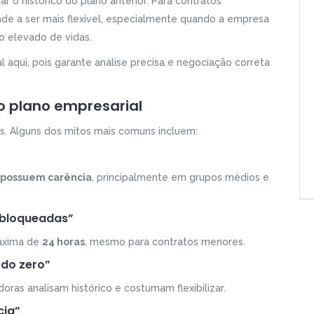
r o histórico do plano anterior. Para contratos
de a ser mais flexível, especialmente quando a empresa
o elevado de vidas.
 aqui, pois garante análise precisa e negociação correta
o plano empresarial
s. Alguns dos mitos mais comuns incluem:
 possuem carência
, principalmente em grupos médios e
 bloqueadas”
máxima de
24 horas
, mesmo para contratos menores.
 do zero”
ras analisam histórico e costumam flexibilizar.
cia”