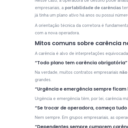
Nesse caso, a operadora de destino pode analisa
empresariais, a
portabilidade de carências
ten
já tinha um plano ativo há anos ou possui númer
A orientação técnica da corretora é fundamental
com a nova operadora.
Mitos comuns sobre carência n
A carência é alvo de interpretações equivocada
“Todo plano tem carência obrigatória”
Na verdade, muitos contratos empresariais
não
grandes.
“Urgência e emergência sempre ficam
Urgência e emergência têm, por lei, carência 
“Se trocar de operadora, começa tudo
Nem sempre. Em grupos empresariais, as operado
“Dependentes sempre cumprem carên