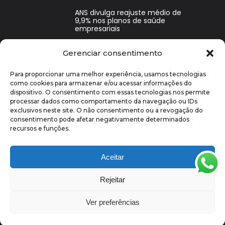
ANS divulga reajuste médio de
9,9% nos planos de saúde
empresariais
Gerenciar consentimento
Benefícios corporativos ajudam
a reduzir o absenteísmo e os
desligamentos?
Para proporcionar uma melhor experiência, usamos tecnologias
como cookies para armazenar e/ou acessar informações do
dispositivo. O consentimento com essas tecnologias nos permite
Benefícios Corporativos para
processar dados como comportamento da navegação ou IDs
Pequenas Empresas: Quais
Oferecer e Por Quê
exclusivos neste site. O não consentimento ou a revogação do
consentimento pode afetar negativamente determinados
recursos e funções.
Aceitar
Rejeitar
@ 2026 - Todos os direitos reservados
Ver preferências
Siga-nos: