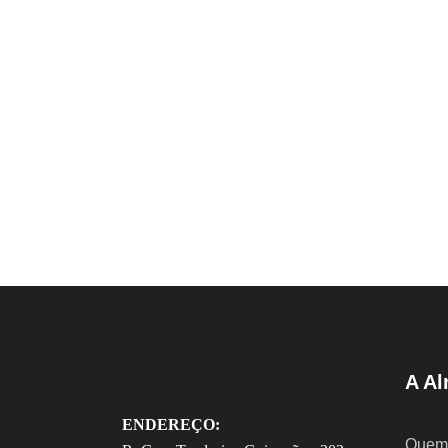
A Al
ENDEREÇO:
Quem