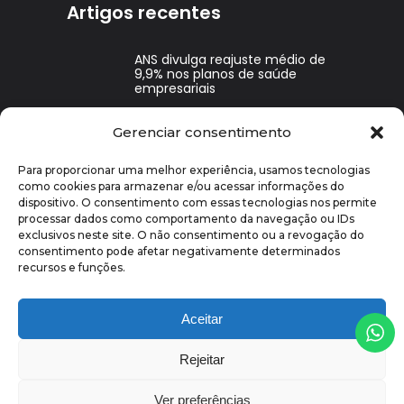
Artigos recentes
ANS divulga reajuste médio de
9,9% nos planos de saúde
empresariais
Gerenciar consentimento
Benefícios corporativos ajudam
a reduzir o absenteísmo e os
desligamentos?
Para proporcionar uma melhor experiência, usamos tecnologias
como cookies para armazenar e/ou acessar informações do
dispositivo. O consentimento com essas tecnologias nos permite
Benefícios Corporativos para
processar dados como comportamento da navegação ou IDs
Pequenas Empresas: Quais
Oferecer e Por Quê
exclusivos neste site. O não consentimento ou a revogação do
consentimento pode afetar negativamente determinados
recursos e funções.
Aceitar
Rejeitar
@ 2026 - Todos os direitos reservados
Ver preferências